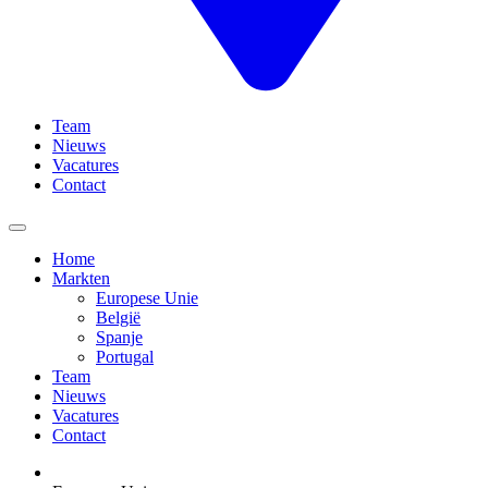
Team
Nieuws
Vacatures
Contact
Home
Markten
Europese Unie
België
Spanje
Portugal
Team
Nieuws
Vacatures
Contact