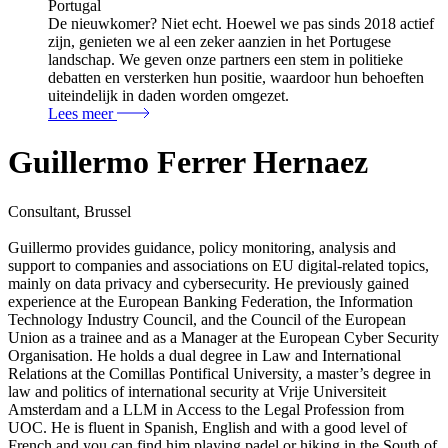
Portugal
De nieuwkomer? Niet echt. Hoewel we pas sinds 2018 actief
zijn, genieten we al een zeker aanzien in het Portugese
landschap. We geven onze partners een stem in politieke
debatten en versterken hun positie, waardoor hun behoeften
uiteindelijk in daden worden omgezet.
Lees meer
Guillermo Ferrer Hernaez
Consultant, Brussel
Guillermo provides guidance, policy monitoring, analysis and
support to companies and associations on EU digital-related topics,
mainly on data privacy and cybersecurity. He previously gained
experience at the European Banking Federation, the Information
Technology Industry Council, and the Council of the European
Union as a trainee and as a Manager at the European Cyber Security
Organisation. He holds a dual degree in Law and International
Relations at the Comillas Pontifical University, a master’s degree in
law and politics of international security at Vrije Universiteit
Amsterdam and a LLM in Access to the Legal Profession from
UOC. He is fluent in Spanish, English and with a good level of
French and you can find him playing padel or hiking in the South of