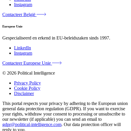
Instagram
Contacteer België
Europese Unie
Gespecialiseerd en erkend in EU-beleidszaken sinds 1997.
LinkedIn
Instagram
Contacteer Europese Unie
© 2026 Political Intelligence
Privacy Policy
Cookie Policy
Disclaimer
This portal respects your privacy by adhering to the European union
general data protection regulation (GDPR). If you want to exercise
your rights, withdraw your consent to processing or unsubscribe to
our newsletter (if applicable) you can send an email to
gdpr@political-intelligence.com
. Our data protection officer will
reply to you.