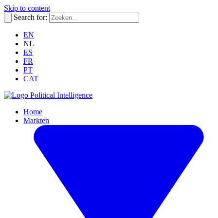
Skip to content
Search for:
EN
NL
ES
FR
PT
CAT
Political Intelligence
Home
Markten